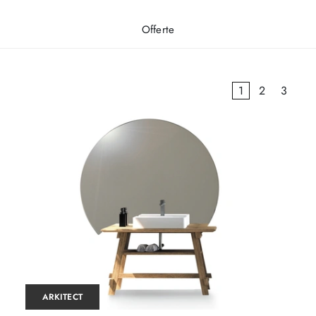
Offerte
1
2
3
ARKITECT