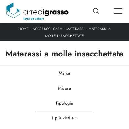
-
-
-
HOME
ACCESSORI CASA
MATERASSI
MATERASSI A
MOLLE INSACCHETTATE
Materassi a molle insacchettate
Marca
Misura
Tipologia
I più visti a :