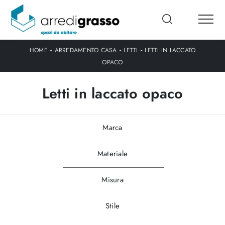
-
-
-
HOME
ARREDAMENTO CASA
LETTI
LETTI IN LACCATO
OPACO
Letti in laccato opaco
Marca
Materiale
Misura
Stile