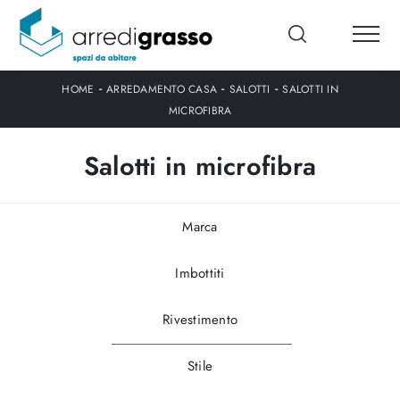
-
-
-
HOME
ARREDAMENTO CASA
SALOTTI
SALOTTI IN
MICROFIBRA
Salotti in microfibra
Marca
Imbottiti
Rivestimento
Stile