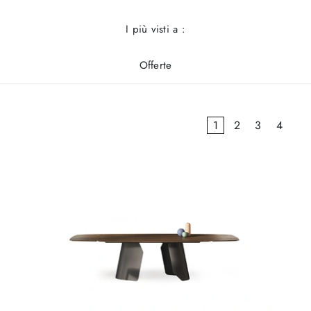
I più visti a :
Offerte
1
2
3
4