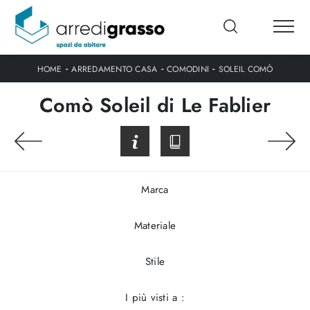
-
-
-
HOME
ARREDAMENTO CASA
COMODINI
SOLEIL COMÒ
Comò Soleil di Le Fablier
Marca
Materiale
Stile
I più visti a :