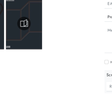
H
Scr