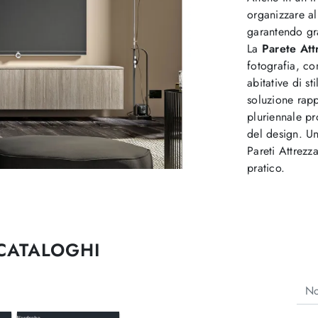
organizzare al
garantendo gra
La
Parete Att
fotografia, co
abitative di st
soluzione rapp
pluriennale pr
del design. Un
Pareti Attrezz
pratico.
 CATALOGHI