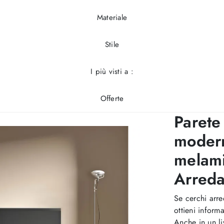
Materiale
Stile
I più visti a :
Offerte
Parete 
modern
melami
Arreda
Se cerchi arre
ottieni inform
Anche in un li