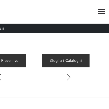
L18
 Preventivo
Sfoglia i Cataloghi