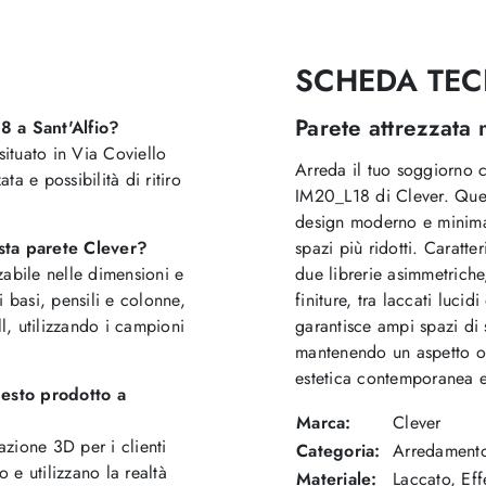
SCHEDA TEC
Parete attrezzat
8 a Sant'Alfio?
ituato in Via Coviello
Arreda il tuo soggiorno c
ta e possibilità di ritiro
IM20_L18 di Clever. Ques
design moderno e minimale
sta parete Clever?
spazi più ridotti. Caratt
abile nelle dimensioni e
due librerie asimmetriche
i basi, pensili e colonne,
finiture, tra laccati lucid
ll, utilizzando i campioni
garantisce ampi spazi di 
mantenendo un aspetto ord
estetica contemporanea e 
uesto prodotto a
Marca:
Clever
azione 3D per i clienti
Categoria:
Arredament
o e utilizzano la realtà
Materiale:
Laccato, Eff