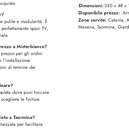
acquisto.
Dimensioni:
330 x 48 x
Disponibile presso:
Arr
r?
Zone servite:
Catania, Ac
ee pulite e modularità. È
Messina, Taormina, Giard
 perfettamente spazi TV,
nale.
prezzo a Misterbianco?
 prezzo per gli ordini
 l'installazione
oro al termine dei
dinare?
mpleta dove puoi toccare
scegliere le finiture
uisto a Taormina?
eizzate per facilitare