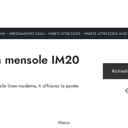
-
-
-
ME
ARREDAMENTO CASA
PARETI ATTREZZATE
PARETE ATTREZZATA IM20 
on mensole IM20
Richiedi
le linee moderne, ti offriamo la parete
Marca