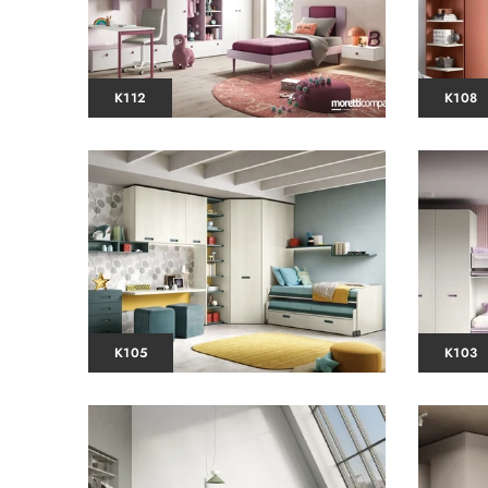
K112
K108
K105
K103