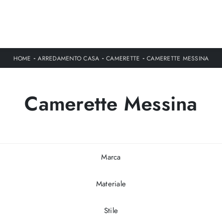
-
-
-
HOME
ARREDAMENTO CASA
CAMERETTE
CAMERETTE MESSINA
Camerette Messina
Marca
Materiale
Stile