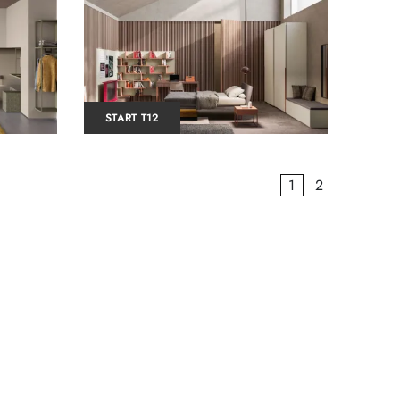
START T12
1
2