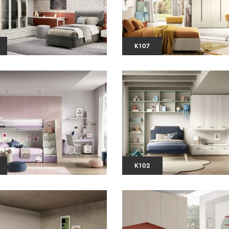
K107
K102