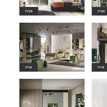
Y122
Y120
Y116
Y115