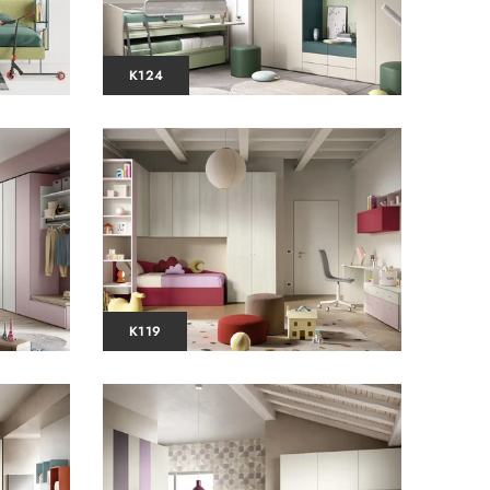
K124
K119