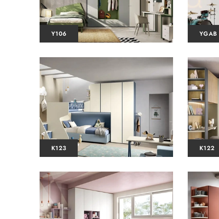
Y106
YGAB
K123
K122