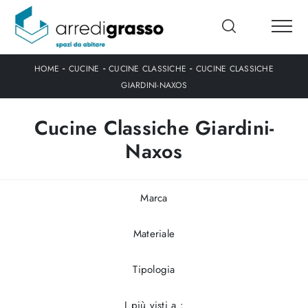
-
-
-
HOME
CUCINE
CUCINE CLASSICHE
CUCINE CLASSICHE
GIARDINI-NAXOS
Cucine Classiche Giardini-
Naxos
Marca
Materiale
Tipologia
I più visti a :