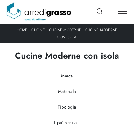
-
-
-
HOME
CUCINE
CUCINE MODERNE
CUCINE MODERNE
CON ISOLA
Cucine Moderne con isola
Marca
Materiale
Tipologia
I più visti a :