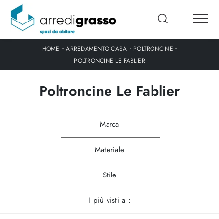
-
-
-
HOME
ARREDAMENTO CASA
POLTRONCINE
POLTRONCINE LE FABLIER
Poltroncine Le Fablier
Marca
Materiale
Stile
I più visti a :