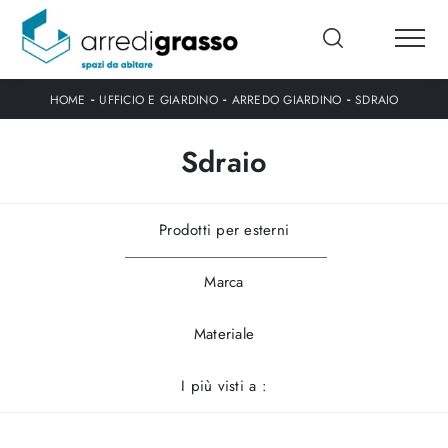
-
-
-
HOME
UFFICIO E GIARDINO
ARREDO GIARDINO
SDRAIO
Sdraio
Prodotti per esterni
Marca
Materiale
I più visti a :