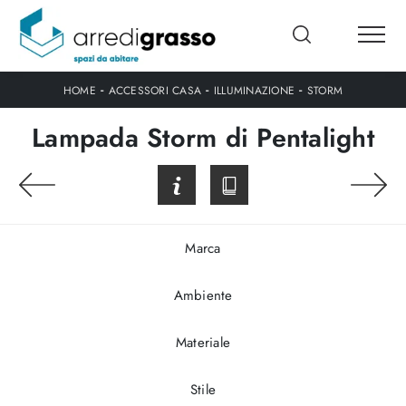
-
-
-
HOME
ACCESSORI CASA
ILLUMINAZIONE
STORM
Lampada Storm di Pentalight
Marca
Ambiente
Materiale
Stile