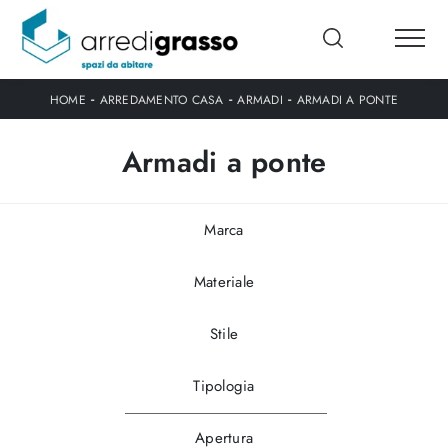
-
-
-
HOME
ARREDAMENTO CASA
ARMADI
ARMADI A PONTE
Armadi a ponte
Marca
Materiale
Stile
Tipologia
Apertura