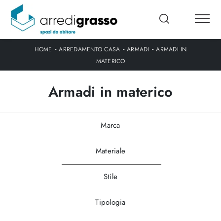
-
-
-
HOME
ARREDAMENTO CASA
ARMADI
ARMADI IN
MATERICO
Armadi in materico
Marca
Materiale
Stile
Tipologia