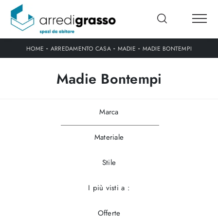
-
-
-
HOME
ARREDAMENTO CASA
MADIE
MADIE BONTEMPI
Madie Bontempi
Marca
Materiale
Stile
I più visti a :
Offerte