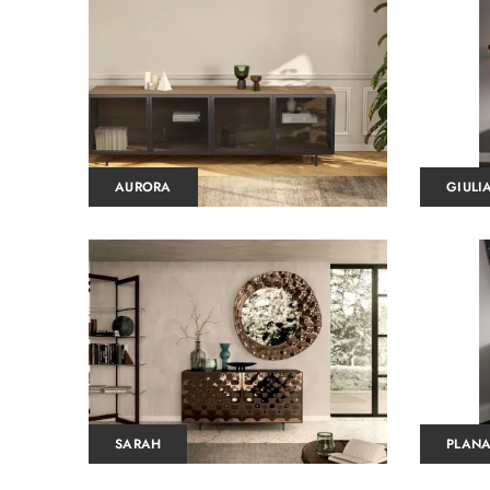
AURORA
GIULI
SARAH
PLAN