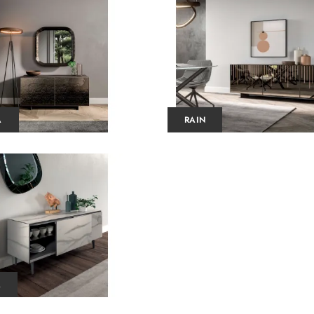
A
RAIN
A