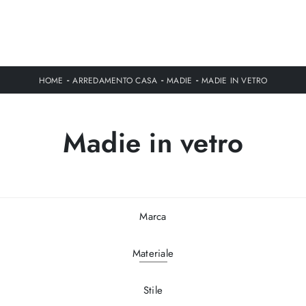
-
-
-
HOME
ARREDAMENTO CASA
MADIE
MADIE IN VETRO
Madie in vetro
Marca
Materiale
Stile