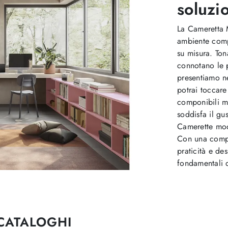
soluzi
La Cameretta 
ambiente comp
su misura. Ton
connotano le 
presentiamo ne
potrai toccare
componibili m
soddisfa il gus
Camerette mod
Con una compo
praticità e des
fondamentali d
 CATALOGHI