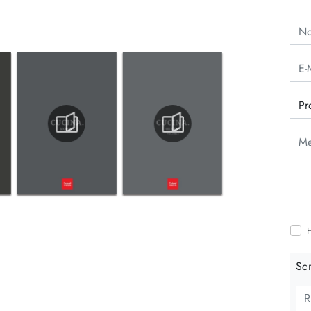
H
Scr