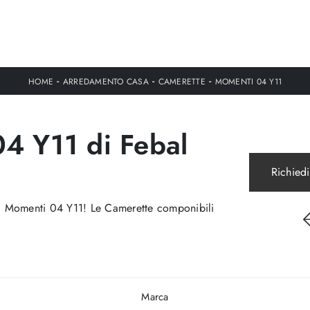
-
-
-
HOME
ARREDAMENTO CASA
CAMERETTE
MOMENTI 04 Y11
4 Y11 di Febal
Richiedi
zzi Momenti 04 Y11! Le Camerette componibili
Marca