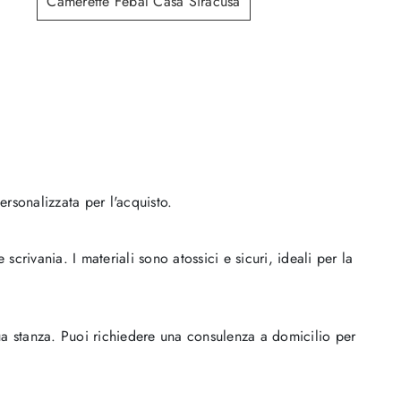
Camerette Febal Casa Siracusa
Start T12
rsonalizzata per l'acquisto.
ivania. I materiali sono atossici e sicuri, ideali per la
 tua stanza. Puoi richiedere una consulenza a domicilio per