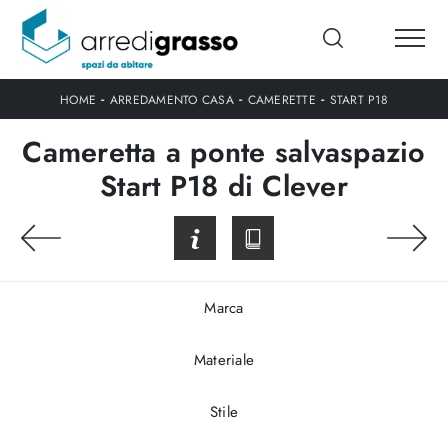
-
-
-
HOME
ARREDAMENTO CASA
CAMERETTE
START P18
Cameretta a ponte salvaspazio
Start P18 di Clever
Marca
Materiale
Stile