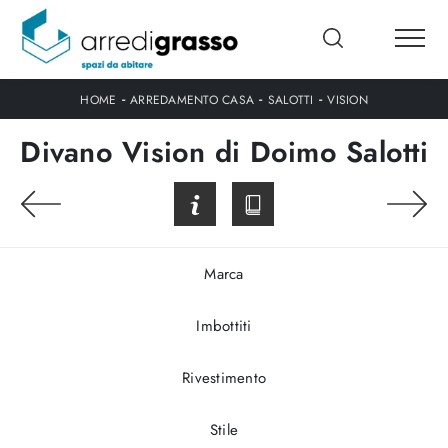
-
-
-
HOME
ARREDAMENTO CASA
SALOTTI
VISION
Divano Vision di Doimo Salotti
Marca
Imbottiti
Rivestimento
Stile