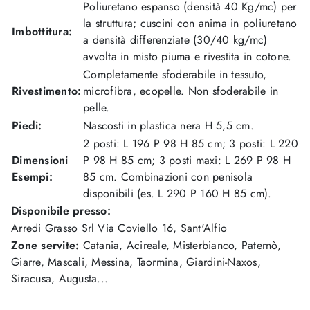
Poliuretano espanso (densità 40 Kg/mc) per
la struttura; cuscini con anima in poliuretano
Imbottitura:
a densità differenziate (30/40 kg/mc)
avvolta in misto piuma e rivestita in cotone.
Completamente sfoderabile in tessuto,
Rivestimento:
microfibra, ecopelle. Non sfoderabile in
pelle.
Piedi:
Nascosti in plastica nera H 5,5 cm.
2 posti: L 196 P 98 H 85 cm; 3 posti: L 220
Dimensioni
P 98 H 85 cm; 3 posti maxi: L 269 P 98 H
Esempi:
85 cm. Combinazioni con penisola
disponibili (es. L 290 P 160 H 85 cm).
Disponibile presso:
Arredi Grasso Srl
Via Coviello 16
,
Sant'Alfio
Zone servite:
Catania, Acireale, Misterbianco, Paternò,
Giarre, Mascali, Messina, Taormina, Giardini-Naxos,
Siracusa, Augusta...