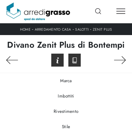
-
-
-
HOME
ARREDAMENTO CASA
SALOTTI
ZENIT PLUS
Divano Zenit Plus di Bontempi
Marca
Imbottiti
Rivestimento
Stile