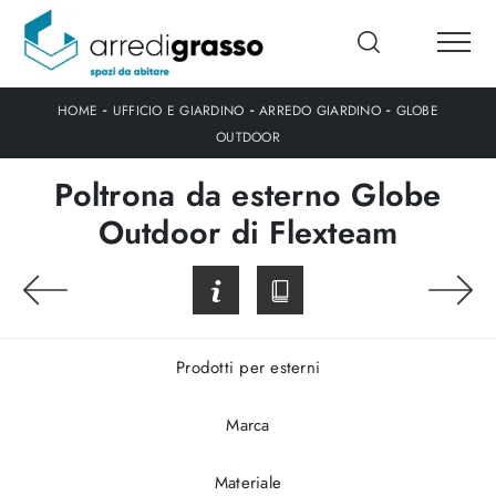
-
-
-
HOME
UFFICIO E GIARDINO
ARREDO GIARDINO
GLOBE
OUTDOOR
Poltrona da esterno Globe
Outdoor di Flexteam
Prodotti per esterni
Marca
Materiale