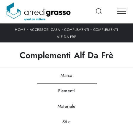
-
-
-
HOME
ACCESSORI CASA
COMPLEMENTI
COMPLEMENTI
ALF DA FRÈ
Complementi Alf Da Frè
Marca
Elementi
Materiale
Stile